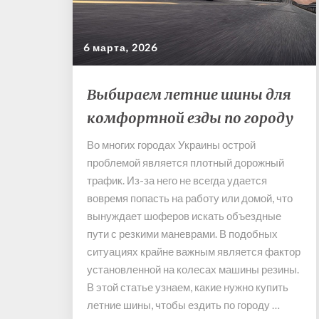
6 марта, 2026
Выбираем
Выбираем летние шины для
летние
комфортной езды по городу
шины
для
Во многих городах Украины острой
комфортной
проблемой является плотный дорожный
езды
по
трафик. Из-за него не всегда удается
городу
вовремя попасть на работу или домой, что
вынуждает шоферов искать объездные
пути с резкими маневрами. В подобных
ситуациях крайне важным является фактор
установленной на колесах машины резины.
В этой статье узнаем, какие нужно купить
летние шины, чтобы ездить по городу …